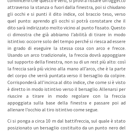
convincervi che questo è vero, si provi a fissare un oggetto
attraverso la stanza o fuori dalla finestra, poi si chiudano
gli occhi e si punti il dito indice, col braccio teso, verso
quel punto: aprendo gli occhi si potrà constatare che il
dito sarà indirizzato molto vicino al punto fissato. Questo
ci dimostra che già abbiamo l’abilità di tirare in modo
istintivo: occorre solo del tempo perché si riesca ad essere
in grado di eseguire la stessa cosa con arco e frecce.
Usando un arco tradizionale, la freccia dovrà appoggiare
sul supporto della finestra, non su di un rest più alto: così
la freccia sarà più vicino alla mano all’arco, che è la parte
del corpo che verrà puntata verso il bersaglio da colpire.
Corrisponderà all’incirca al dito indice, che come si è visto
è diretto in modo istintivo verso il bersaglio. Allenarsi per
riuscire a tirare in modo regolare con la freccia
appoggiata sulla base della finestra e passare poi ad
allenare l’occhio al tiro istintivo come segue.
Ci si ponga a circa 10 m dal battifreccia, sul quale è stato
posizionato un bersaglio costituito da un punto nero del