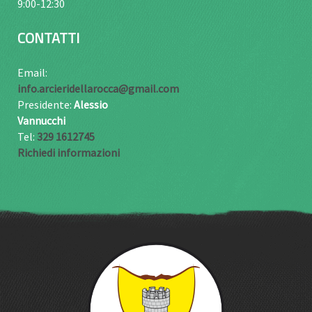
9:00-12:30
CONTATTI
Email:
info.arcieridellarocca@gmail.com
Presidente:
Alessio
Vannucchi
Tel:
329 1612745
Richiedi informazioni